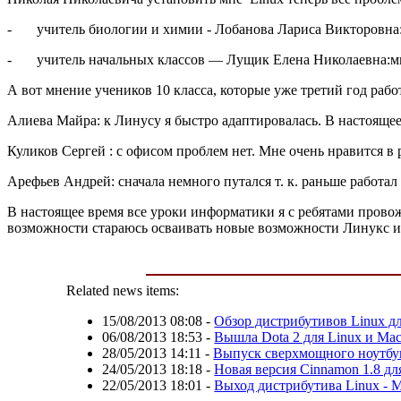
- учитель биологии и химии - Лобанова Лариса Викторовна: м
- учитель начальных классов — Лущик Елена Николаевна:мне 
А вот мнение учеников 10 класса, которые уже третий год рабо
Алиева Майра: к Линусу я быстро адаптировалась. В настояще
Куликов Сергей : с офисом проблем нет. Мне очень нравится в
Арефьев Андрей: сначала немного путался т. к. раньше работал
В настоящее время все уроки информатики я с ребятами провож
возможности стараюсь осваивать новые возможности Линукс и 
Related news items:
15/08/2013 08:08
-
Обзор дистрибутивов Linux дл
06/08/2013 18:53
-
Вышла Dota 2 для Linux и Ma
28/05/2013 14:11
-
Выпуск сверхмощного ноутбук
24/05/2013 18:18
-
Новая версия Cinnamon 1.8 дл
22/05/2013 18:01
-
Выход дистрибутива Linux - M