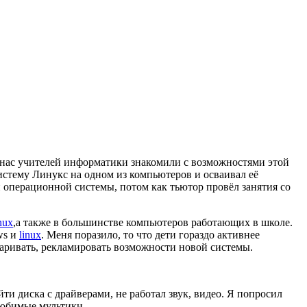
 нас учителей информатики знакомили с возможностями этой
стему Линукс на одном из компьютеров и осваивал её
 операционной системы, потом как тьютор провёл занятия со
nux
,а также в большинстве компьютеров работающих в школе.
ws и
linux
. Меня поразило, то что дети гораздо активнее
варивать, рекламировать возможности новой системы.
и диска с драйверами, не работал звук, видео. Я попросил
любимые мультики.