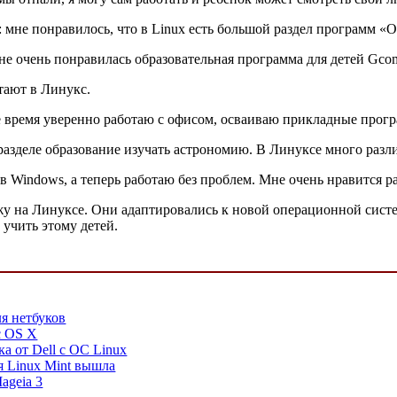
не понравилось, что в Linux есть большой раздел программ «О
очень понравилась образовательная программа для детей Gcom
тают в Линукс.
е время уверенно работаю с офисом, осваиваю прикладные прог
 разделе образование изучать астрономию. В Линуксе много разл
 в Windows, а теперь работаю без проблем. Мне очень нравится 
у на Линуксе. Они адаптировались к новой операционной системе
учить этому детей.
я нетбуков
c OS X
а от Dell с ОС Linux
я Linux Mint вышла
ageia 3