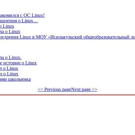
накомился с ОС Linux!
мышления о Linux…
р Linux
ла о Linux
внедрения Linux в МОУ «Исилькульский общеобразовательный л
ла о Linux.
е истории о Linux
л о Linux
л о Linux
зами школьника
<< Previous page
Next page >>