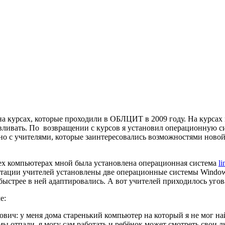
на курсах, которые проходили в ОБЛЦИТ в 2009 году. На курсах
вливать. По возвращении с курсов я установил операционную си
но с учителями, которые заинтересовались возможностями новой
сех компьютерах мной была установлена операционная система
li
птации учителей установлены две операционные системы Windo
быстрее в ней адаптировались. А вот учителей приходилось уго
е:
ч: у меня дома старенький компьютер на который я не мог найт
ы отпали, я могу сам работать и ребёнок может смотреть свои 