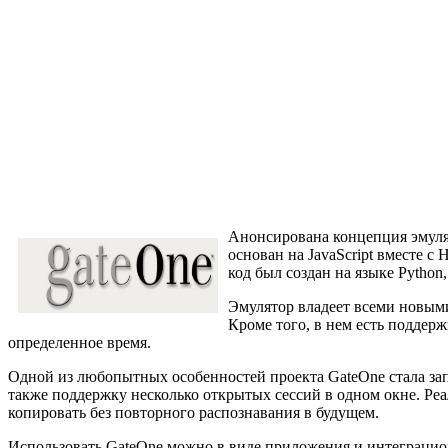
Анонсирована концепция эмулят
основан на JavaScript вместе с
код был создан на языке Pytho
Эмулятор владеет всеми новыми
Кроме того, в нем есть поддер
определенное время.
Одной из любопытных особенностей проекта GateOne стала зап
также поддержку несколько открытых сессий в одном окне. Р
копировать без повторного распознавания в будущем.
Использовать GateOne можно в виде приложения и интеграционн