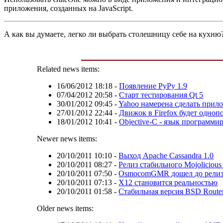
приложения, созданных на JavaScript.
А как вы думаете, легко ли выбрать столешницу себе на кухню?
Related news items:
16/06/2012 18:18
-
Появление PyPy 1.9
07/04/2012 20:58
-
Старт тестирования Qt 5
30/01/2012 09:45
-
Yahoo намерена сделать при
27/01/2012 22:44
-
Движок в Firefox будет одно
18/01/2012 10:41
-
Objective-C - язык программи
Newer news items:
20/10/2011 10:10
-
Выход Apache Cassandra 1.0
20/10/2011 08:27
-
Релиз стабильного Mojolicious
20/10/2011 07:50
-
OsmocomGMR дошел до рели
20/10/2011 07:13
-
X12 становится реальностью
20/10/2011 01:58
-
Стабильная версия BSD Router 
Older news items: