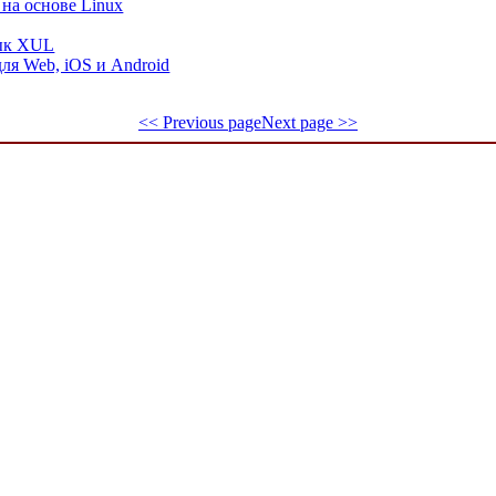
на основе Linux
зык XUL
для Web, iOS и Android
<< Previous page
Next page >>