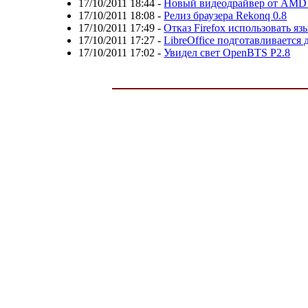
17/10/2011 18:44
-
Новый видеодрайвер от AMD 
17/10/2011 18:08
-
Релиз браузера Rekonq 0.8
17/10/2011 17:49
-
Отказ Firefox использовать я
17/10/2011 17:27
-
LibreOffice подготавливается 
17/10/2011 17:02
-
Увидел свет OpenBTS P2.8