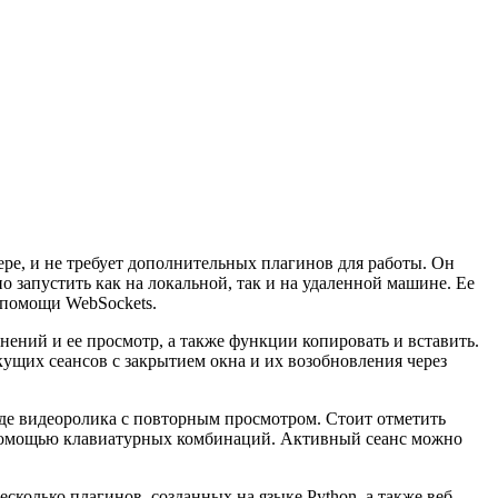
ере, и не требует дополнительных плагинов для работы. Он
о запустить как на локальной, так и на удаленной машине. Ее
 помощи WebSockets.
ений и ее просмотр, а также функции копировать и вставить.
кущих сеансов с закрытием окна и их возобновления через
иде видеоролика с повторным просмотром. Стоит отметить
с помощью клавиатурных комбинаций. Активный сеанс можно
колько плагинов, созданных на языке Python, а также веб-