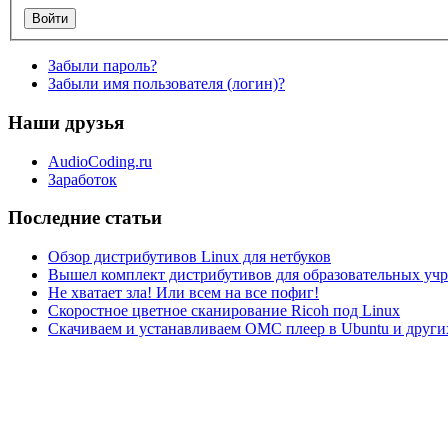
Забыли пароль?
Забыли имя пользователя (логин)?
Наши друзья
AudioCoding.ru
Заработок
Последние статьи
Обзор дистрибутивов Linux для нетбуков
Вышел комплект дистрибутивов для образовательных у
Не хватает зла! Или всем на все пофиг!
Скоростное цветное сканирование Ricoh под Linux
Скачиваем и устанавливаем ОМС плеер в Ubuntu и друг