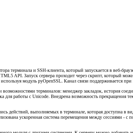
ора терминала и SSH-клиента, который запускается в веб-брауз
 HTML5 API. Запуск сервера проходит через скрипт, который можн
n, используя модуль pyOpenSSL. Канал связи поддерживается при
 возможностями терминалов: менеджер закладок, история соедин
жка для работы с Unicode. Внедрена возможность прекращения те
ись действий, выполняемых в терминале, которая доступна в в
еализована ускоренная система перемещения между сессиями - 
ого модуля с другими системами. К серверу можно добавить нес