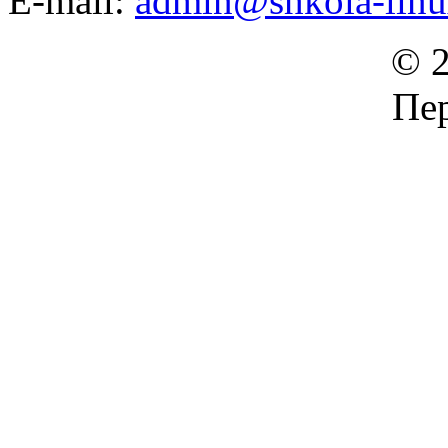
E-mail:
admin@shkola-linu
© 2
Пер