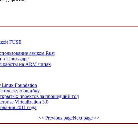
ржкой FUSE
спользование языком Rust
 в Linux-ядре
ля работы на ARM-чипах
 Linux Foundation
критическую ошибку
открытых проектов за прошедший год
prise Virtualization 3.0
рования 2011 года
<< Previous page
Next page >>