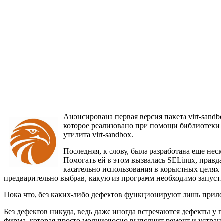
Анонсирована первая версия пакета virt-sand
которое реализовано при помощи библиотеки li
утилита virt-sandbox.
Последняя, к слову, была разработана еще не
Помогать ей в этом вызвалась SELinux, правд
касательно использования в корыстных целях
предварительно выбрав, какую из программ необходимо запусти
Пока что, без каких-либо дефектов функционируют лишь прил
Без дефектов никуда, ведь даже иногда встречаются дефекты у 
фирма, которая просто молниеносно выполнит ремонт и устран