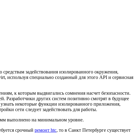
по средствам задействования изолированного окружения,
irt, используя специально созданный для этого API и сервисная
жениям, к которым выдвигались сомнения насчет безопасности.
ей. Разработчики других систем позитивно смотрят в будущее
т узнать некоторые функции изолированного приложения,
ройки сети следует задействовать для работы.
амм выполнено на минимальном уровне.
ребуется срочный
ремонт htc
, то в Санкт Петербурге существует