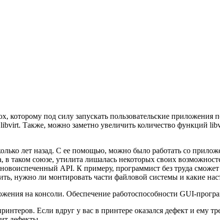
box, которому под силу запускать пользовательские приложения 
bvirt. Также, можно заметно увеличить количество функций libv
сколько лет назад. С ее помощью, можно было работать со прило
а, в таком союзе, утилита лишалась некоторых своих возможност
 новоиспеченный API. К примеру, программист без труда сможе
ть, нужно ли монтировать части файловой системы и какие наст
ожения на консоли. Обеспечение работоспособности GUI-прогр
принтеров. Если вдруг у вас в принтере оказался дефект и ему т
ит дефекты.