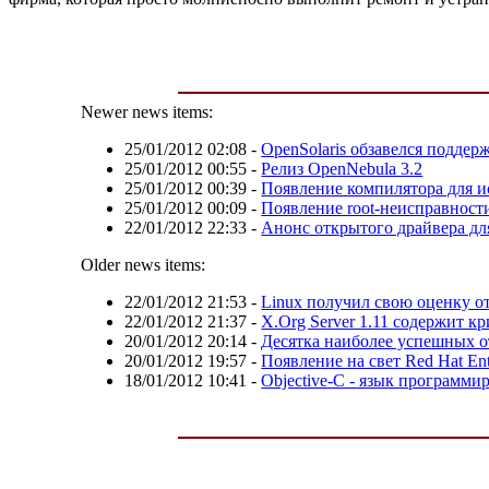
Newer news items:
25/01/2012 02:08
-
OpenSolaris обзавелся подде
25/01/2012 00:55
-
Релиз OpenNebula 3.2
25/01/2012 00:39
-
Появление компилятора для и
25/01/2012 00:09
-
Появление root-неисправности
22/01/2012 22:33
-
Анонс открытого драйвера д
Older news items:
22/01/2012 21:53
-
Linux получил свою оценку от
22/01/2012 21:37
-
X.Org Server 1.11 содержит 
20/01/2012 20:14
-
Десятка наиболее успешных 
20/01/2012 19:57
-
Появление на свет Red Hat Enter
18/01/2012 10:41
-
Objective-C - язык программи