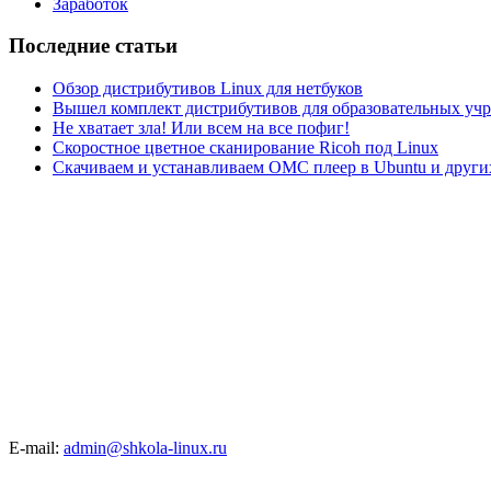
Заработок
Последние статьи
Обзор дистрибутивов Linux для нетбуков
Вышел комплект дистрибутивов для образовательных у
Не хватает зла! Или всем на все пофиг!
Скоростное цветное сканирование Ricoh под Linux
Скачиваем и устанавливаем ОМС плеер в Ubuntu и друг
E-mail:
admin@shkola-linux.ru