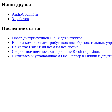
Наши друзья
AudioCoding.ru
Заработок
Последние статьи
Обзор дистрибутивов Linux для нетбуков
Вышел комплект дистрибутивов для образовательных у
Не хватает зла! Или всем на все пофиг!
Скоростное цветное сканирование Ricoh под Linux
Скачиваем и устанавливаем ОМС плеер в Ubuntu и друг