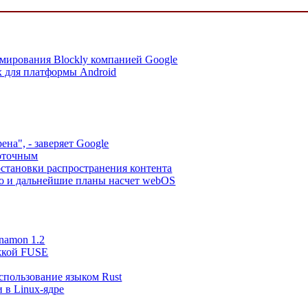
мирования Blockly компанией Google
x для платформы Android
ена", - заверяет Google
поточным
остановки распространения контента
o и дальнейшие планы насчет webOS
namon 1.2
ржкой FUSE
спользование языком Rust
 в Linux-ядре