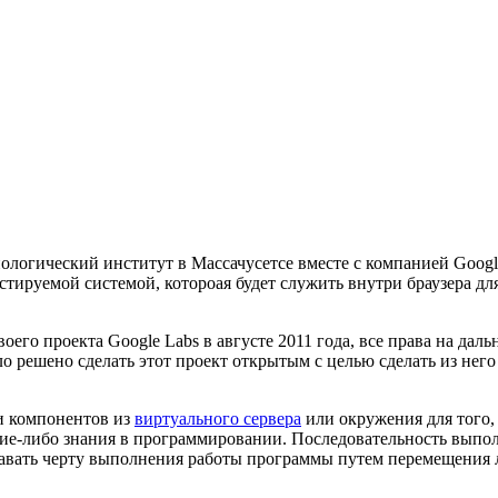
ологический институт в Массачусетсе вместе с компанией Google
естируемой системой, котороая будет служить внутри браузера д
своего проекта Google Labs в августе 2011 года, все права на д
ло решено сделать этот проект открытым с целью сделать из не
ии компонентов из
виртуального сервера
или окружения для того, 
акие-либо знания в программировании. Последовательность выпо
здавать черту выполнения работы программы путем перемещения