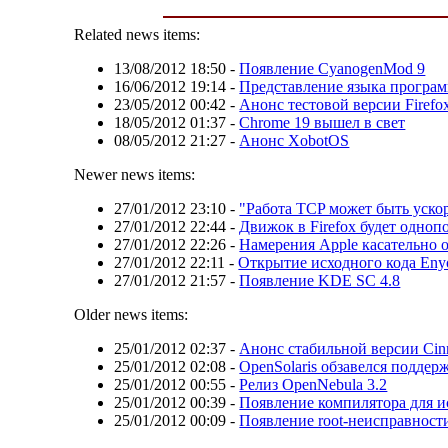
Related news items:
13/08/2012 18:50
-
Появление CyanogenMod 9
16/06/2012 19:14
-
Представление языка програм
23/05/2012 00:42
-
Анонс тестовой версии Firefo
18/05/2012 01:37
-
Chrome 19 вышел в свет
08/05/2012 21:27
-
Анонс XobotOS
Newer news items:
27/01/2012 23:10
-
"Работа TCP может быть ускор
27/01/2012 22:44
-
Движок в Firefox будет одно
27/01/2012 22:26
-
Намерения Apple касательно 
27/01/2012 22:11
-
Открытие исходного кода Eny
27/01/2012 21:57
-
Появление KDE SC 4.8
Older news items:
25/01/2012 02:37
-
Анонс стабильной версии Cin
25/01/2012 02:08
-
OpenSolaris обзавелся подде
25/01/2012 00:55
-
Релиз OpenNebula 3.2
25/01/2012 00:39
-
Появление компилятора для и
25/01/2012 00:09
-
Появление root-неисправности