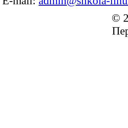
E-mail:
admin@shkola-linu
© 2
Пер