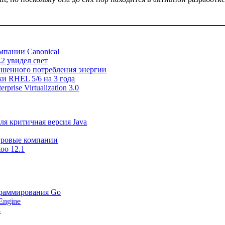
омпании Canonical
.2 увидел свет
вышенного потребления энергии
и RHEL 5/6 на 3 года
prise Virtualization 3.0
ля критичная версия Java
игровые компании
oo 12.1
граммирования Go
Engine
8