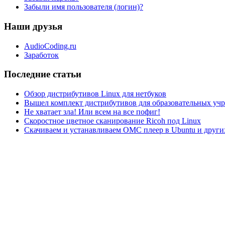
Забыли имя пользователя (логин)?
Наши друзья
AudioCoding.ru
Заработок
Последние статьи
Обзор дистрибутивов Linux для нетбуков
Вышел комплект дистрибутивов для образовательных у
Не хватает зла! Или всем на все пофиг!
Скоростное цветное сканирование Ricoh под Linux
Скачиваем и устанавливаем ОМС плеер в Ubuntu и друг