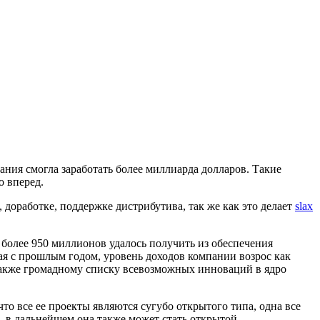
ания смогла заработать более миллиарда долларов. Такие
о вперед.
 доработке, поддержке дистрибутива, так же как это делает
slax
х более 950 миллионов удалось получить из обеспечения
ая с прошлым годом, уровень доходов компании возрос как
 также громадному списку всевозможных инноваций в ядро
 что все ее проекты являются сугубо открытого типа, одна все
е, в дальнейшем она также может стать открытой.