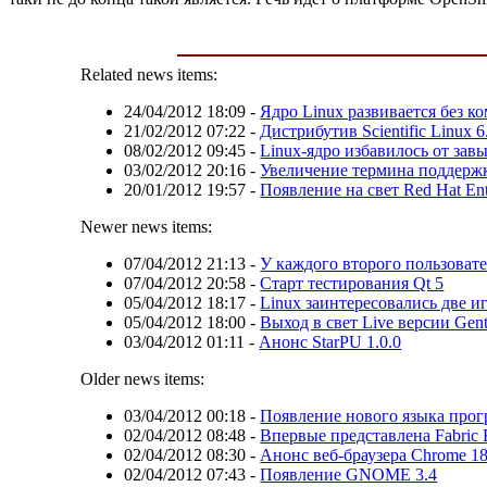
Related news items:
24/04/2012 18:09
-
Ядро Linux развивается без к
21/02/2012 07:22
-
Дистрибутив Scientific Linux 6
08/02/2012 09:45
-
Linux-ядро избавилось от за
03/02/2012 20:16
-
Увеличение термина поддержк
20/01/2012 19:57
-
Появление на свет Red Hat Enter
Newer news items:
07/04/2012 21:13
-
У каждого второго пользовате
07/04/2012 20:58
-
Старт тестирования Qt 5
05/04/2012 18:17
-
Linux заинтересовались две 
05/04/2012 18:00
-
Выход в свет Live версии Gent
03/04/2012 01:11
-
Анонс StarPU 1.0.0
Older news items:
03/04/2012 00:18
-
Появление нового языка про
02/04/2012 08:48
-
Впервые представлена Fabric 
02/04/2012 08:30
-
Анонс веб-браузера Chrome 1
02/04/2012 07:43
-
Появление GNOME 3.4