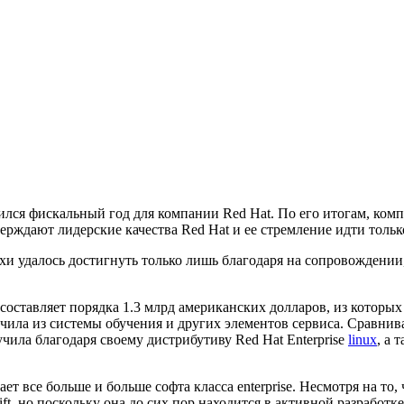
чился фискальный год для компании Red Hat. По его итогам, комп
ерждают лидерские качества Red Hat и ее стремление идти тольк
хи удалось достигнуть только лишь благодаря на сопровождении,
 составляет порядка 1.3 млрд американских долларов, из которы
учила из системы обучения и других элементов сервиса. Сравнив
ла благодаря своему дистрибутиву Red Hat Enterprise
linux
, а
ает все больше и больше софта класса enterprise. Несмотря на то,
ift, но поскольку она до сих пор находится в активной разработк