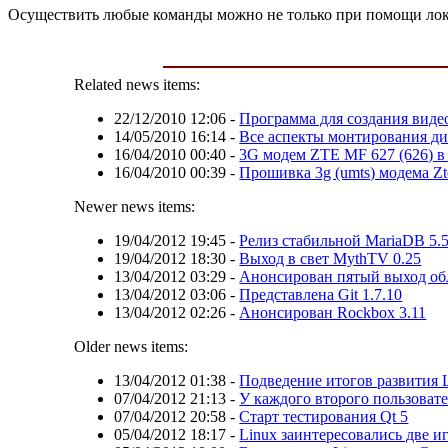
Осуществить любые команды можно не только при помощи локал
Related news items:
22/12/2010 12:06
-
Программа для создания видеос
14/05/2010 16:14
-
Все аспекты монтирования ди
16/04/2010 00:40
-
3G модем ZTE MF 627 (626) в 
16/04/2010 00:39
-
Прошивка 3g (umts) модема Zt
Newer news items:
19/04/2012 19:45
-
Релиз стабильной MariaDB 5.
19/04/2012 18:30
-
Выход в свет MythTV 0.25
13/04/2012 03:29
-
Анонсирован пятый выход об
13/04/2012 03:06
-
Представлена Git 1.7.10
13/04/2012 02:26
-
Анонсирован Rockbox 3.11
Older news items:
13/04/2012 01:38
-
Подведение итогов развития 
07/04/2012 21:13
-
У каждого второго пользовате
07/04/2012 20:58
-
Старт тестирования Qt 5
05/04/2012 18:17
-
Linux заинтересовались две 