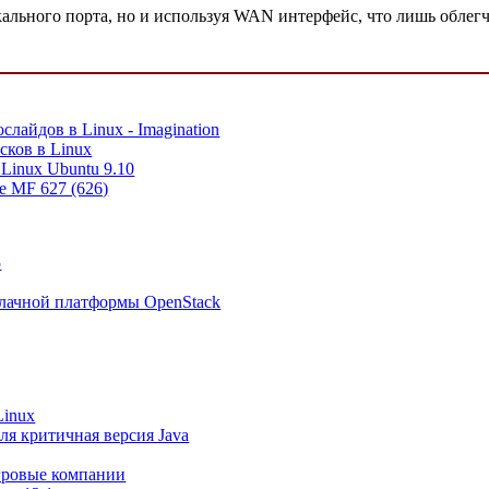
ьного порта, но и используя WAN интерфейс, что лишь облегча
лайдов в Linux - Imagination
сков в Linux
Linux Ubuntu 9.10
e MF 627 (626)
5
лачной платформы OpenStack
Linux
ля критичная версия Java
игровые компании