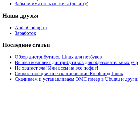
Забыли имя пользователя (логин)?
Наши друзья
AudioCoding.ru
Заработок
Последние статьи
Обзор дистрибутивов Linux для нетбуков
Вышел комплект дистрибутивов для образовательных у
Не хватает зла! Или всем на все пофиг!
Скоростное цветное сканирование Ricoh под Linux
Скачиваем и устанавливаем ОМС плеер в Ubuntu и друг