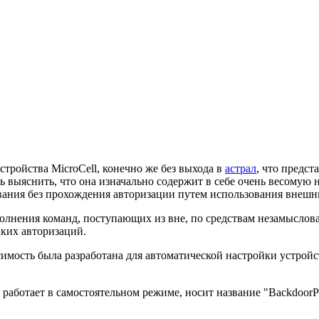
тройства MicroCell, конечно же без выхода в
астрал
, что предс
ь выяснить, что она изначально содержит в себе очень весомую н
вания без прохождения авторизации путем использования внешни
лнения команд, поступающих из вне, по средствам незамыслова
ких авторизаций.
мость была разработана для автоматической настройки устройст
 работает в самостоятельном режиме, носит название "BackdoorPa