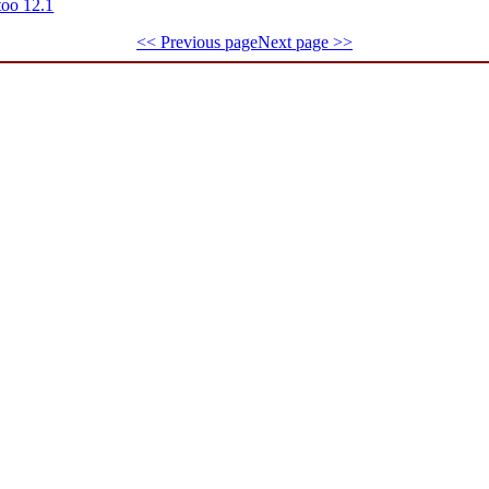
oo 12.1
<< Previous page
Next page >>