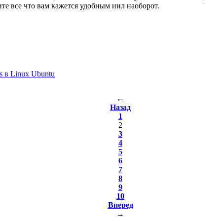
те все что вам кажется удобным иил наоборот.
s в Linux Ubuntu
←
Назад
1
2
3
4
5
6
7
8
9
10
Вперед
→