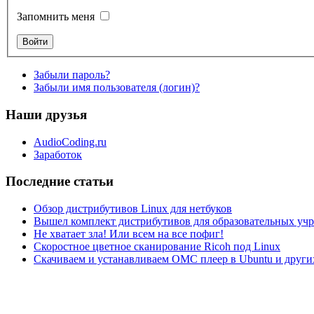
Запомнить меня
Забыли пароль?
Забыли имя пользователя (логин)?
Наши друзья
AudioCoding.ru
Заработок
Последние статьи
Обзор дистрибутивов Linux для нетбуков
Вышел комплект дистрибутивов для образовательных у
Не хватает зла! Или всем на все пофиг!
Скоростное цветное сканирование Ricoh под Linux
Скачиваем и устанавливаем ОМС плеер в Ubuntu и друг