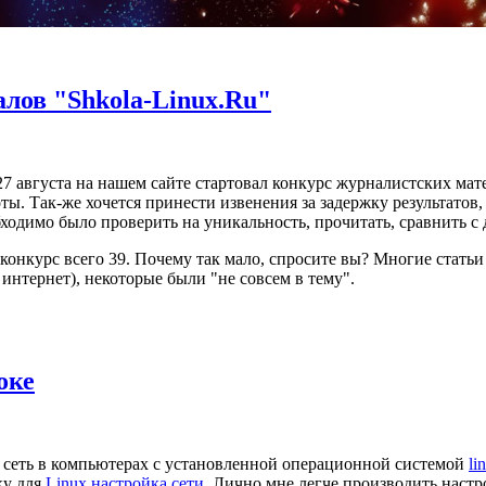
лов "Shkola-Linux.Ru"
27 августа на нашем сайте стартовал конкурс журналистских мат
ы. Так-же хочется принести извенения за задержку результатов,
бходимо было проверить на уникальность, прочитать, сравнить с
конкурс всего 39. Почему так мало, спросите вы? Многие статьи
интернет), некоторые были "не совсем в тему".
оке
ь сеть в компьютерах с установленной операционной системой
li
ку для
Linux настройка сети
. Лично мне легче производить наст