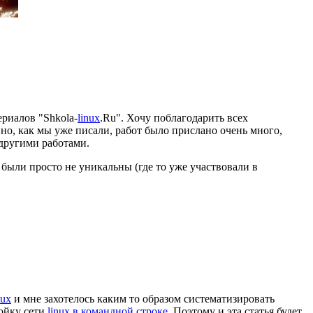
ериалов "Shkola-
linux
.Ru". Хочу поблагодарить всех
 но, как мы уже писали, работ было прислано очень много,
 другими работами.
 были просто не уникальны (где то уже участвовали в
nux
и мне захотелось каким то образом систематизировать
ройку сети
linux
в командной строке
. Поэтому и эта статья будет