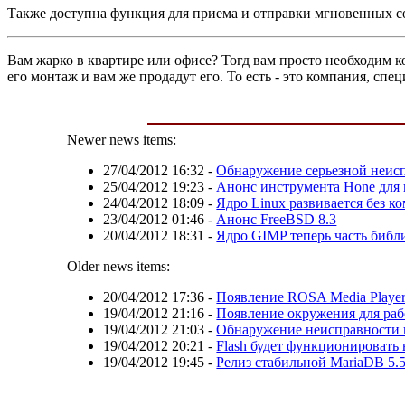
Также доступна функция для приема и отправки мгновенных 
Вам жарко в квартире или офисе? Тогд вам просто необходим 
его монтаж и вам же продадут его. То есть - это компания, сп
Newer news items:
27/04/2012 16:32
-
Обнаружение серьезной неис
25/04/2012 19:23
-
Анонс инструмента Hone для 
24/04/2012 18:09
-
Ядро Linux развивается без к
23/04/2012 01:46
-
Анонс FreeBSD 8.3
20/04/2012 18:31
-
Ядро GIMP теперь часть биб
Older news items:
20/04/2012 17:36
-
Появление ROSA Media Player
19/04/2012 21:16
-
Появление окружения для раб
19/04/2012 21:03
-
Обнаружение неисправности в
19/04/2012 20:21
-
Flash будет функционировать в
19/04/2012 19:45
-
Релиз стабильной MariaDB 5.