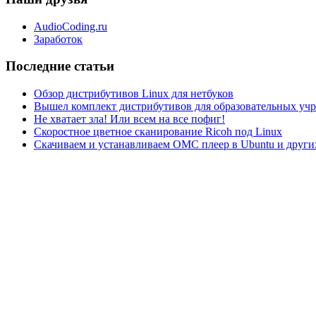
AudioCoding.ru
Заработок
Последние статьи
Обзор дистрибутивов Linux для нетбуков
Вышел комплект дистрибутивов для образовательных у
Не хватает зла! Или всем на все пофиг!
Скоростное цветное сканирование Ricoh под Linux
Скачиваем и устанавливаем ОМС плеер в Ubuntu и друг