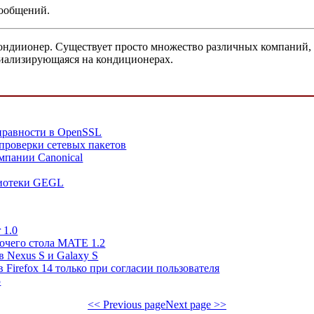
сообщений.
кондиионер. Существует просто множество различных компаний, 
ециализирующаяся на кондиционерах.
правности в OpenSSL
проверки сетевых пакетов
омпании Canonical
лиотеки GEGL
 1.0
очего стола MATE 1.2
 Nexus S и Galaxy S
 Firefox 14 только при согласии пользователя
5
<< Previous page
Next page >>