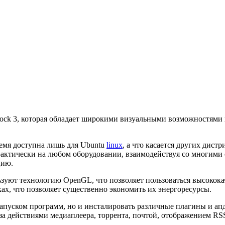
ock 3, которая обладает широкими визуальными возможностями 
емя доступна лишь для Ubuntu
linux
, а что касается других дис
рактически на любом оборудовании, взаимодействуя со многими
цию.
ьзуют технологию OpenGL, что позволяет пользоваться высокок
х, что позволяет существенно экономить их энергоресурсы.
 запуском программ, но и инсталировать различные плагины и а
за действиями медиаплеера, торрента, почтой, отображением RS