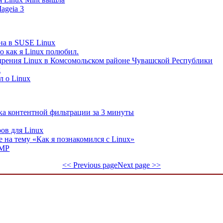
ageia 3
на в SUSE Linux
о как я Linux полюбил.
дрения Linux в Комсомольском районе Чувашской Республики
x
л о Linux
ка контентной фильтрации за 3 минуты
ов для Linux
 на тему «Как я познакомился с Linux»
IMP
<< Previous page
Next page >>