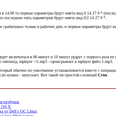
в 14.00 то первые параметры будут иметь вид 0 14 27 9 * (послед
 последние пять параметров будут иметь вид 0/2 14 27 9 *.
 срабатывал только в рабочие дни, и первые параметры будут выгл
будет включаться в 00 минут и 10 минут (вдруг с первого раза не 
по пятницу, mplayer ~/1.mp3 - проигрывает в mplayer файл 1.mp3.
 который обычно по умолчанию устанавливается вместе с операц
если нужно - запускает. Вот такой он простой-сложный
Cron
я нетбуков
c OS X
а от Dell с ОС Linux
я Linux Mint вышла