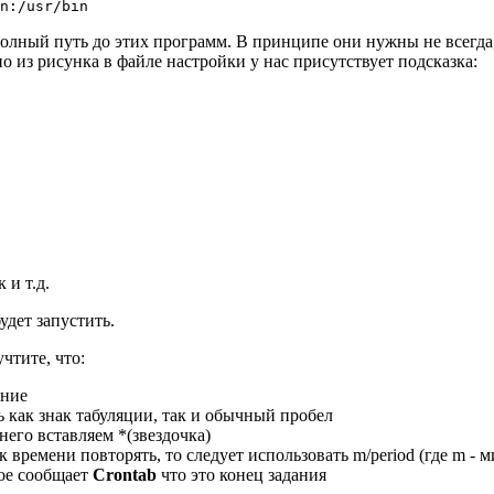
n:/usr/bin
ный путь до этих программ. В принципе они нужны не всегда, н
о из рисунка в файле настройки у нас присутствует подсказка:
 и т.д.
удет запустить.
чтите, что:
ание
 как знак табуляции, так и обычный пробел
него вставляем *(звездочка)
времени повторять, то следует использовать m/period (где m - ми
рое сообщает
Crontab
что это конец задания