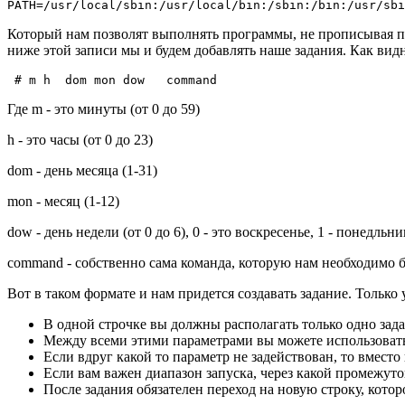
PATH=/usr/local/sbin:/usr/local/bin:/sbin:/bin:/usr/sbi
Который нам позволят выполнять программы, не прописывая пол
ниже этой записи мы и будем добавлять наше задания. Как видн
 # m h  dom mon dow   command
Где m - это минуты (от 0 до 59)
h - это часы (от 0 до 23)
dom - день месяца (1-31)
mon - месяц (1-12)
dow - день недели (от 0 до 6), 0 - это воскресенье, 1 - понедльник
command - собственно сама команда, которую нам необходимо б
Вот в таком формате и нам придется создавать задание. Только у
В одной строчке вы должны располагать только одно зад
Между всеми этими параметрами вы можете использовать
Если вдруг какой то параметр не задействован, то вместо 
Если вам важен диапазон запуска, через какой промежуток 
После задания обязателен переход на новую строку, кото