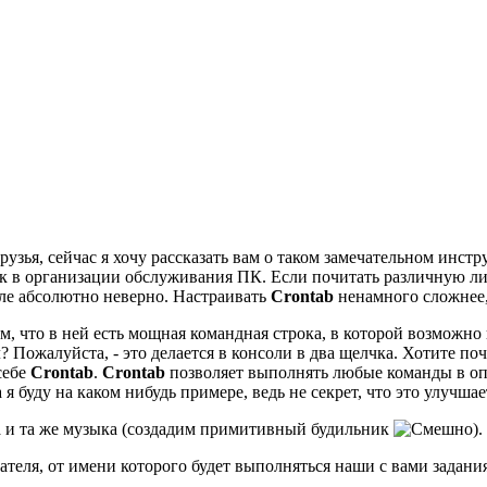
друзья, сейчас я хочу рассказать вам о таком замечательном ин
в организации обслуживания ПК. Если почитать различную лите
еле абсолютно неверно. Настраивать
Crontab
ненамного сложнее,
м, что в ней есть мощная командная строка, в которой возможно
? Пожалуйста, - это делается в консоли в два щелчка. Хотите по
себе
Crontab
.
Crontab
позволяет выполнять любые команды в оп
 буду на каком нибудь примере, ведь не секрет, что это улучша
а и та же музыка (создадим примитивный будильник
).
ателя, от имени которого будет выполняться наши с вами задания