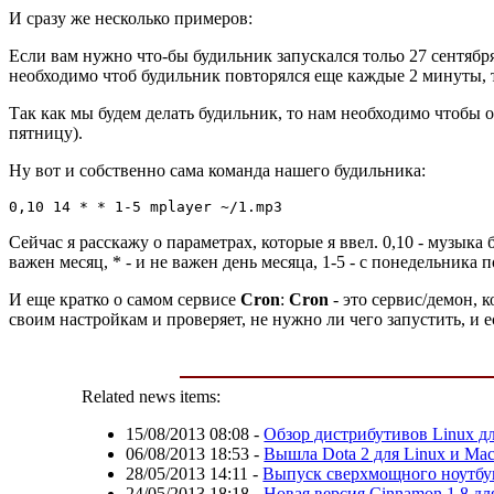
И сразу же несколько примеров:
Если вам нужно что-бы будильник запускался тольо 27 сентября 
необходимо чтоб будильник повторялся еще каждые 2 минуты, то
Так как мы будем делать будильник, то нам необходимо чтобы он
пятницу).
Ну вот и собственно сама команда нашего будильника:
0,10 14 * * 1-5 mplayer ~/1.mp3
Сейчас я расскажу о параметрах, которые я ввел. 0,10 - музыка 
важен месяц, * - и не важен день месяца, 1-5 - с понедельника 
И еще кратко о самом сервисе
Cron
:
Cron
- это сервис/демон,
своим настройкам и проверяет, не нужно ли чего запустить, и 
Related news items:
15/08/2013 08:08
-
Обзор дистрибутивов Linux дл
06/08/2013 18:53
-
Вышла Dota 2 для Linux и Ma
28/05/2013 14:11
-
Выпуск сверхмощного ноутбук
24/05/2013 18:18
-
Новая версия Cinnamon 1.8 дл