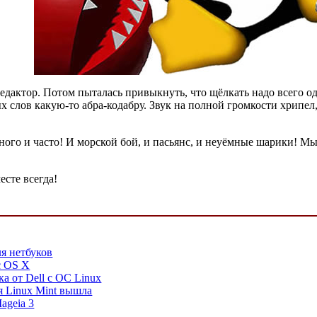
редактор. Потом пыталась привыкнуть, что щёлкать надо всего од
 слов какую-то абра-кодабру. Звук на полной громкости хрипел,
ного и часто! И морской бой, и пасьянс, и неуёмные шарики! М
сте всегда!
я нетбуков
c OS X
а от Dell с ОС Linux
я Linux Mint вышла
ageia 3