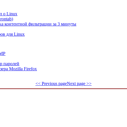
л о Linux
rontab)
ка контентной фильтрации за 3 минуты
ов для Linux
IMP
р паролей
зера Mozilla Firefox
<< Previous page
Next page >>