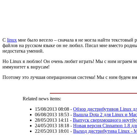
С
linux
мне было весело – сначала я не могла найти текстовый 
файлов на русском языке он не любил. Писал мне вместо родных
недостатка умений.
Но Linux я люблю! Он очень любит играть! Мы с ним играем м
иммунитет к вирусам!
Поэтому это лучшая операционная система! Мы с ним будем вме
Related news items:
15/08/2013 08:08
-
Обзор дистрибутивов Linux дл
06/08/2013 18:53
-
Вышла Dota 2 для Linux и Ma
28/05/2013 14:11
-
Выпуск сверхмощного ноутбук
24/05/2013 18:18
-
Новая версия Cinnamon 1.8 дл
22/05/2013 18:01
-
Выход дистрибутива Linux - M