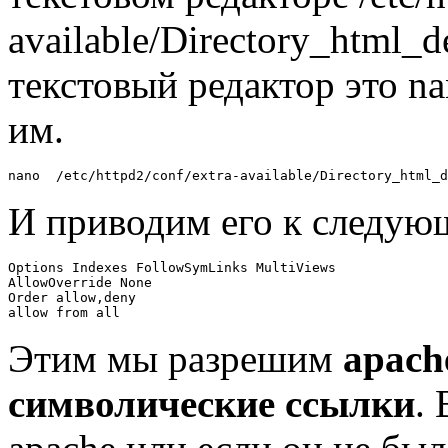
available/Directory_html_
текстовый редактор это n
им.
nano  /etc/httpd2/conf/extra-available/Directory_html_d
И приводим его к следую
Options Indexes FollowSymLinks MultiViews
AllowOverride None
Order allow,deny
allow from all 
Этим мы разрешим
apach
символические ссылки
.