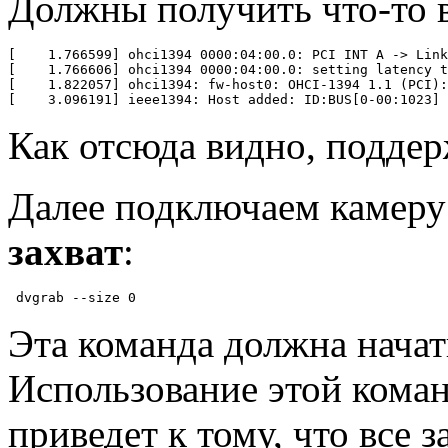
Должны получить что-то в
[    1.766599] ohci1394 0000:04:00.0: PCI INT A -> Link
[    1.766606] ohci1394 0000:04:00.0: setting latency t
[    1.822057] ohci1394: fw-host0: OHCI-1394 1.1 (PCI):
[    3.096191] ieee1394: Host added: ID:BUS[0-00:1023] 
Как отсюда видно, поддерж
Далее подключаем камеру
захват
:
 dvgrab --size 0
Эта команда должна нача
Использование этой коман
приведет к тому, что все 