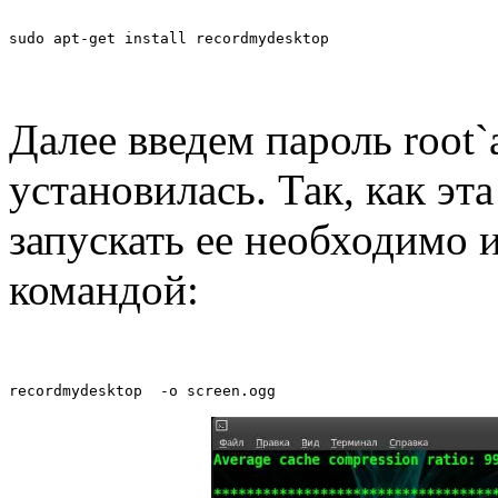
sudo apt-get install recordmydesktop
Далее введем пароль root`
установилась. Так, как эт
запускать ее необходимо и
командой:
recordmydesktop  -o screen.ogg