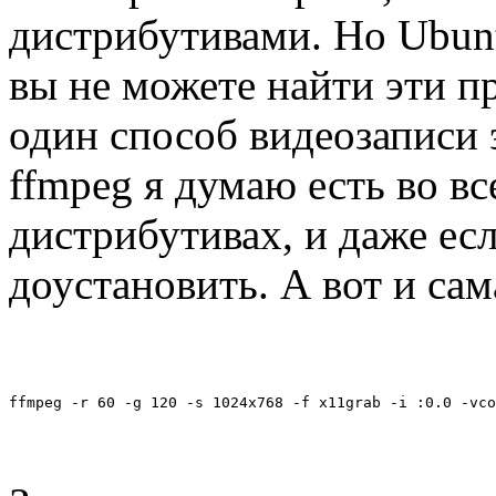
дистрибутивами. Но Ubunt
вы не можете найти эти п
один способ видеозаписи 
ffmpeg я думаю есть во в
дистрибутивах, и даже есл
доустановить. А вот и сам
ffmpeg -r 60 -g 120 -s 1024x768 -f x11grab -i :0.0 -vco