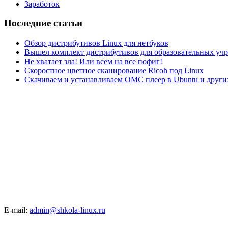
Заработок
Последние статьи
Обзор дистрибутивов Linux для нетбуков
Вышел комплект дистрибутивов для образовательных у
Не хватает зла! Или всем на все пофиг!
Скоростное цветное сканирование Ricoh под Linux
Скачиваем и устанавливаем ОМС плеер в Ubuntu и друг
E-mail:
admin@shkola-linux.ru