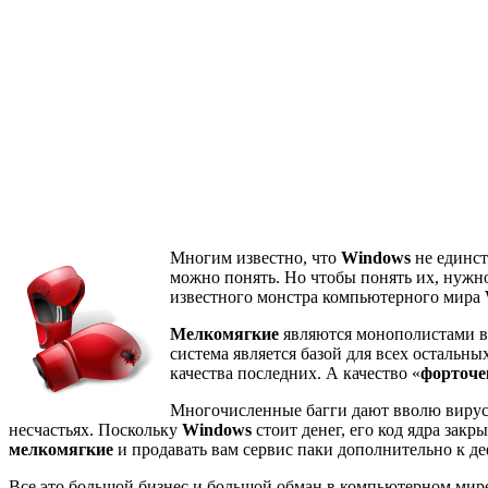
Многим известно, что
Windows
не единст
можно понять. Но чтобы понять их, нужно
известного монстра компьютерного мира
Мелкомягкие
являются монополистами в 
система является базой для всех остальн
качества последних. А качество «
форточе
Многочисленные багги дают вволю вируса
несчастьях. Поскольку
Windows
стоит денег, его код ядра закр
мелкомягкие
и продавать вам сервис паки дополнительно к 
Все это большой бизнес и большой обман в компьютерном мир