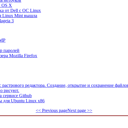
я нетбуков
c OS X
а от Dell с ОС Linux
я Linux Mint вышла
ageia 3
IMP
р паролей
зера Mozilla Firefox
 растрового редактора. Создание, открытие и сохранение файло
го рисуют.
а сервисе Github
 для Ubuntu Linux x86
<< Previous page
Next page >>