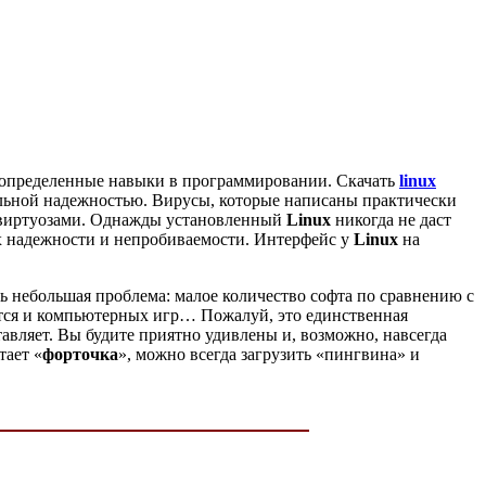
ать определенные навыки в программировании. Скачать
linux
льной надежностью. Вирусы, которые написаны практически
и-виртуозами. Однажды установленный
Linux
никогда не даст
их надежности и непробиваемости. Интерфейс у
Linux
на
ь небольшая проблема: малое количество софта по сравнению с
ется и компьютерных игр… Пожалуй, это единственная
ставляет. Вы будите приятно удивлены и, возможно, навсегда
тает «
форточка
», можно всегда загрузить «пингвина» и