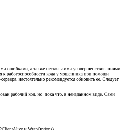
ными ошибками, а также несколькими усовершенствованиями.
ая к работоспособности кода у мошенника при помощи
p-сервера, настоятельно рекомендуется обновить ее. Следует
ван рабочий код, но, пока что, в неизданном виде. Сами
ClientAlive и WrapOptions)