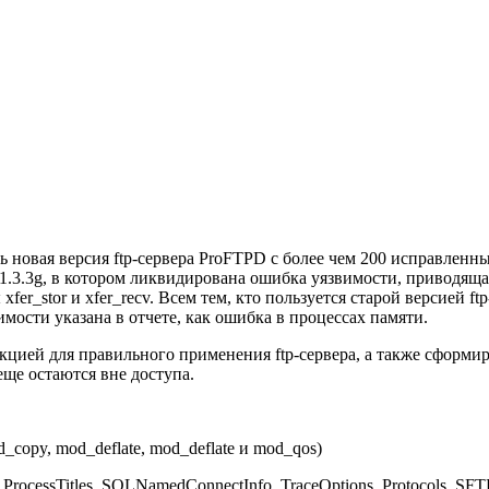
ь новая версия ftp-сервера ProFTPD с более чем 200 исправлен
1.3.3g, в котором ликвидирована ошибка уязвимости, приводящ
er_stor и xfer_recv. Всем тем, кто пользуется старой версией ft
мости указана в отчете, как ошибка в процессах памяти.
цией для правильного применения ftp-сервера, а также сформиро
еще остаются вне доступа.
copy, mod_deflate, mod_deflate и mod_qos)
cessTitles, SQLNamedConnectInfo, TraceOptions, Protocols, SFTP