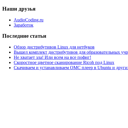
Наши друзья
AudioCoding.ru
Заработок
Последние статьи
Обзор дистрибутивов Linux для нетбуков
Вышел комплект дистрибутивов для образовательных у
Не хватает зла! Или всем на все пофиг!
Скоростное цветное сканирование Ricoh под Linux
Скачиваем и устанавливаем ОМС плеер в Ubuntu и друг