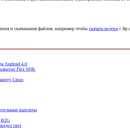
ранеия и скачивания файлов, например чтобы
скачать кодеки
с ftp
а Android 4.0
азвитие Flex SDK
ащиту Linux
нительные выплаты
а B2G
увидел свет