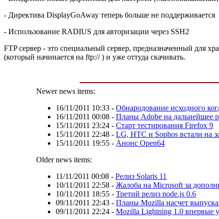
- Директива DisplayGoAway теперь больше не поддерживается
- Использование RADIUS для авторизации через SSH2
FTP сервер - это специальный сервер, предназначенный для х
(который начинается на ftp:// ) и уже оттуда скачивать.
Newer news items:
16/11/2011 10:33
-
Обнародование исходного когд
16/11/2011 00:08
-
Планы Adobe на дальнейшее р
15/11/2011 23:24
-
Старт тестирования Firefox 9
15/11/2011 22:48
-
LG, HTC и Sophos встали на з
15/11/2011 19:55
-
Анонс Open64
Older news items:
11/11/2011 00:08
-
Релиз Solaris 11
10/11/2011 22:58
-
Жалоба на Microsoft за допол
10/11/2011 18:55
-
Третий релиз node.js 0.6
09/11/2011 22:43
-
Планы Mozilla насчет выпуск
09/11/2011 22:24
-
Mozilla Lightning 1.0 впервые 