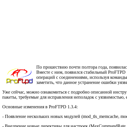
По прошествию почти полтора года, появилас
Вместе с ним, появился стабильный ProFTPD 
операций с соединениями, используя команды xf
заметить, что данное устранение ошибки уязви
Уже сейчас, можно ознакомиться с подробно описанной инструк
пакеты, требуемые для исправления неполадок с уязвимостью, 
Основные изменения в ProFTPD 1.3.4:
- Появление нескольких новых модулей (mod_tls_memcache, mod_
- Внедрение новые директивы для настроек (MaxCommandRate, Pro