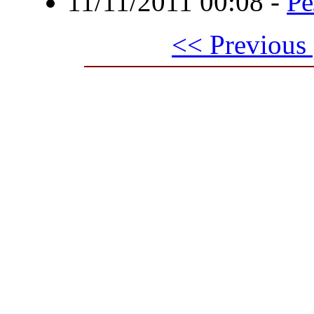
11/11/2011 00:08
-
Ре
<< Previous