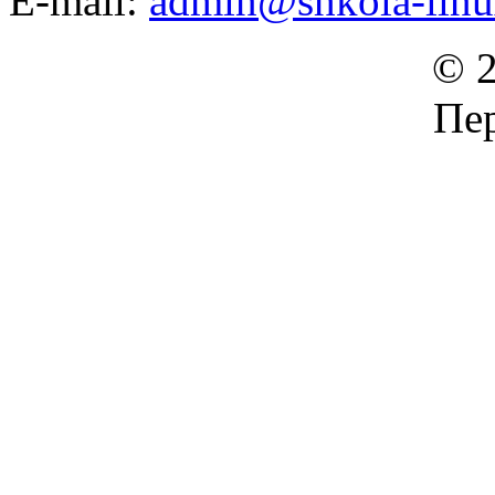
E-mail:
admin@shkola-linu
© 2
Пер