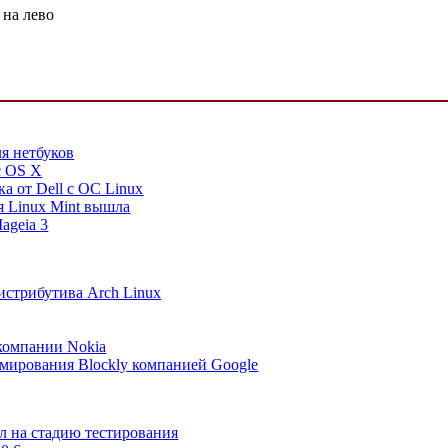
 на лево
я нетбуков
c OS X
а от Dell с ОС Linux
я Linux Mint вышла
ageia 3
истрибутива Arch Linux
компании Nokia
мирования Blockly компанией Google
л на стадию тестирования