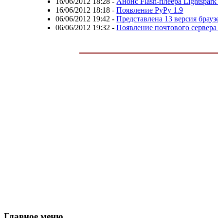
16/06/2012 18:28
-
Анонс Flash-плеера Lightspark
16/06/2012 18:18
-
Появление PyPy 1.9
06/06/2012 19:42
-
Представлена 13 версия браузе
06/06/2012 19:32
-
Появление почтового сервера
Главное меню