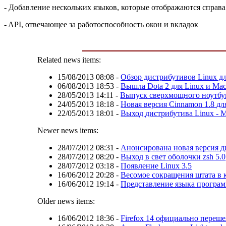
- Добавление нескольких языков, которые отображаются справа
- API, отвечающее за работоспособность окон и вкладок
Related news items:
15/08/2013 08:08
-
Обзор дистрибутивов Linux дл
06/08/2013 18:53
-
Вышла Dota 2 для Linux и Ma
28/05/2013 14:11
-
Выпуск сверхмощного ноутбук
24/05/2013 18:18
-
Новая версия Cinnamon 1.8 дл
22/05/2013 18:01
-
Выход дистрибутива Linux - M
Newer news items:
28/07/2012 08:31
-
Анонсирована новая версия д
28/07/2012 08:20
-
Выход в свет оболочки zsh 5.0
28/07/2012 03:18
-
Появление Linux 3.5
16/06/2012 20:28
-
Весомое сокращения штата в 
16/06/2012 19:14
-
Представление языка програм
Older news items:
16/06/2012 18:36
-
Firefox 14 официально переше