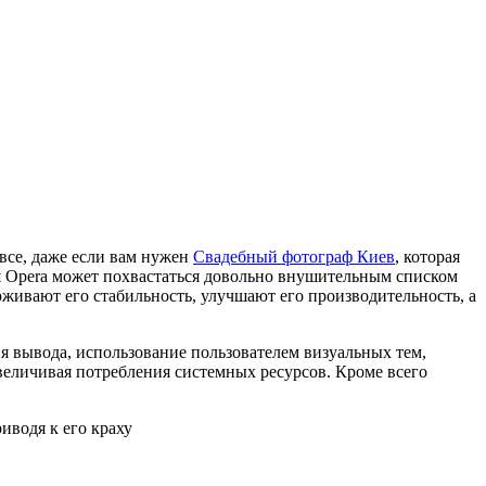
все, даже если вам нужен
Свадебный фотограф Киев
, которая
я Opera может похвастаться довольно внушительным списком
живают его стабильность, улучшают его производительность, а
я вывода, использование пользователем визуальных тем,
увеличивая потребления системных ресурсов. Кроме всего
иводя к его краху