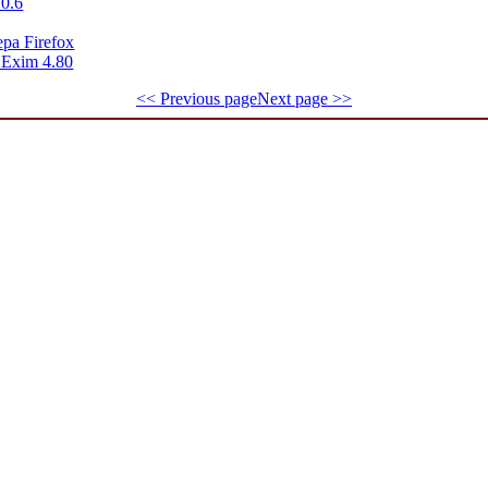
 0.6
ра Firefox
 Exim 4.80
<< Previous page
Next page >>