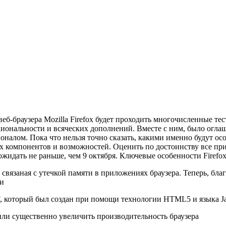
веб-браузера Mozilla Firefox будет проходить многочисленные т
нальности и всяческих дополнений. Вместе с ним, было оглашена 
оналом. Пока что нельзя точно сказать, какими именно будут ос
 компонентов и возможностей. Оценить по достоинству все прио
т ожидать не раньше, чем 9 октября. Ключевые особенности Firefox
, связаная с утечкой памяти в приложениях браузера. Теперь, б
ти
, который был создан при помощи технологии HTML5 и языка Ja
ли существенно увеличить производительность браузера