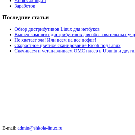
AudioCoding.ru
Заработок
Последние статьи
Обзор дистрибутивов Linux для нетбуков
Вышел комплект дистрибутивов для образовательных у
Не хватает зла! Или всем на все пофиг!
Скоростное цветное сканирование Ricoh под Linux
Скачиваем и устанавливаем ОМС плеер в Ubuntu и друг
E-mail:
admin@shkola-linux.ru