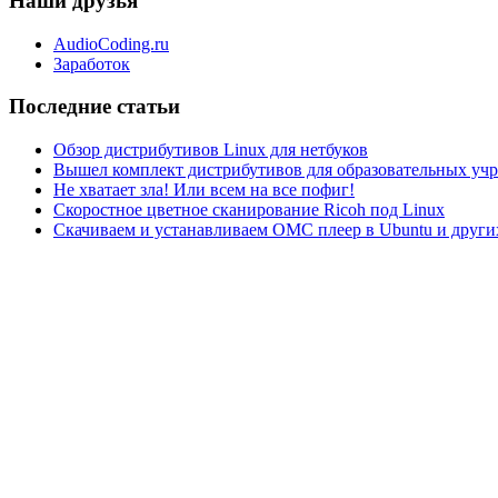
Наши друзья
AudioCoding.ru
Заработок
Последние статьи
Обзор дистрибутивов Linux для нетбуков
Вышел комплект дистрибутивов для образовательных у
Не хватает зла! Или всем на все пофиг!
Скоростное цветное сканирование Ricoh под Linux
Скачиваем и устанавливаем ОМС плеер в Ubuntu и друг