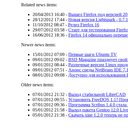
Related news items:
20/04/2013 16:40
-
Вышел Firefox под версией 20
28/12/2012 17:44
-
Новая версия Lightspark - 0.7.
11/10/2012 08:47
-
Релиз Firefox 16
29/07/2012 03:58
-
Старт для тестирования Firefo
16/06/2012 18:36
-
Firefox 14 официально переше
Newer news items:
15/01/2012 07:09
-
Первые шаги Ubuntu TV
09/01/2012 09:02
-
BSD Magazine празднует сво
09/01/2012 08:44
-
Различные версии Linux прод
09/01/2012 07:51
-
Анонс среды NetBeans IDE 7.
08/01/2012 09:08
-
Доступно для использования L
Older news items:
07/01/2012 21:32
-
Выход стабильной LibreCAD
07/01/2012 09:55
-
Установить FreeDOS 1.1? Про
07/01/2012 09:36
-
Программа Scribus 1.4.0 стала
05/01/2012 21:58
-
Выход пакета Gentoo 12.0 Li
05/01/2012 21:38
-
Скачать xine 1.2.0 теперь не 