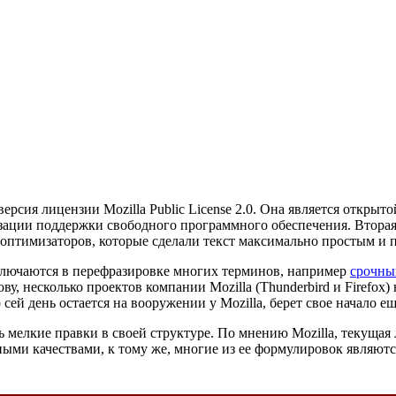
рсия лицензии Mozilla Public License 2.0. Она является открыт
зации поддержки свободного программного обеспечения. Вторая
оптимизаторов, которые сделали текст максимально простым и 
ключаются в перефразировке многих терминов, например
срочны
, несколько проектов компании Mozilla (Thunderbird и Firefox)
о сей день остается на вооружении у Mozilla, берет свое начало ещ
шь мелкие правки в своей структуре. По мнению Mozilla, текущая
ными качествами, к тому же, многие из ее формулировок являю