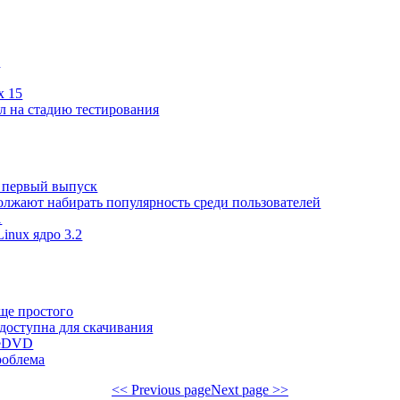
1
x 15
л на стадию тестирования
й первый выпуск
олжают набирать популярность среди пользователей
1
inux ядро 3.2
ще простого
 доступна для скачивания
veDVD
проблема
<< Previous page
Next page >>