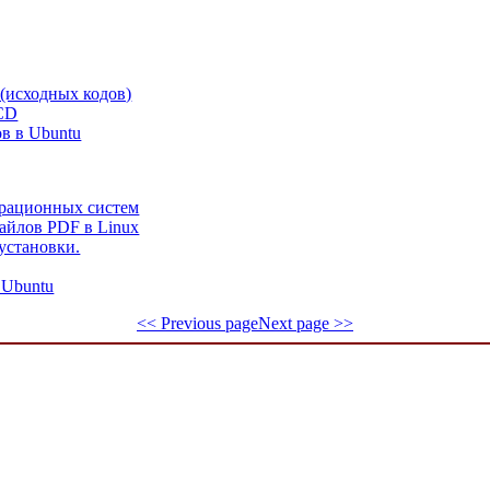
 (исходных кодов)
 CD
в в Ubuntu
ерационных систем
айлов PDF в Linux
установки.
 Ubuntu
<< Previous page
Next page >>