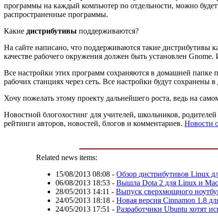
программы на каждый компьютер по отдельности, можно будет 
распространенные программы.
Какие
дистрибутивы
поддерживаются?
На сайте написано, что поддерживаются такие дистрибутивы к
качестве рабочего окружения должен быть установлен Gnome. И
Все настройки этих программ сохраняются в домашней папке п
рабочих станциях через сеть. Все настройки будут сохранены 
Хочу пожелать этому проекту дальнейшего роста, ведь на самом
Новостной блогохостинг для учителей, школьников, родителей 
рейтинги авторов, новостей, блогов и комментариев.
Новости 
Related news items:
15/08/2013 08:08
-
Обзор дистрибутивов Linux дл
06/08/2013 18:53
-
Вышла Dota 2 для Linux и Ma
28/05/2013 14:11
-
Выпуск сверхмощного ноутбук
24/05/2013 18:18
-
Новая версия Cinnamon 1.8 дл
24/05/2013 17:51
-
Разработчики Ubuntu хотят и