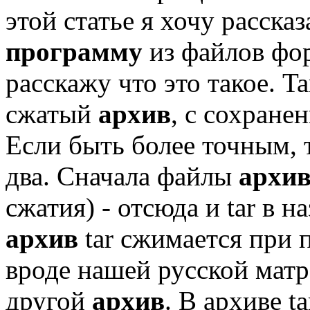
этой статье я хочу расска
программу
из файлов фор
расскажу что это такое. T
сжатый
архив
, с сохране
Если быть более точным, 
два. Сначала файлы
архи
сжатия) - отсюда и tar в 
архив
tar сжимается при 
вроде нашей русской мат
другой
архив
. В архиве t