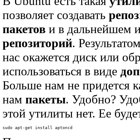
В Ubuntu есть такая
утил
позволяет создавать
репо
пакетов
и в дальнейшем и
репозиторий
. Результат
нас окажется диск или обр
использоваться в виде
доп
Больше нам не придется к
нам
пакеты
. Удобно? Уд
этой утилиты нет. Ее буд
sudo apt-get install aptoncd