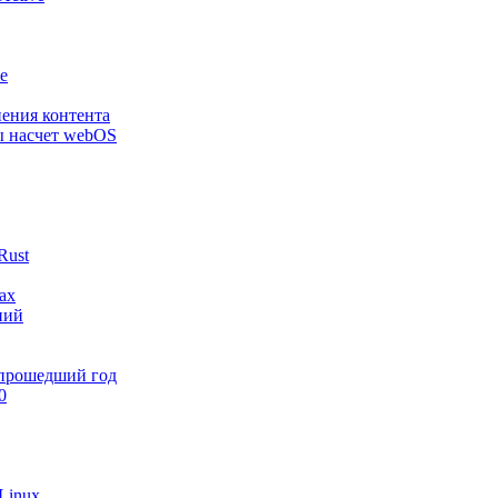
e
нения контента
ы насчет webOS
Rust
ах
ний
 прошедший год
0
Linux