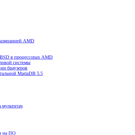
0 компанией AMD
 BSD в процессорах AMD
йловой системы
ции браузеров
тальной MariaDB 5.5
 мультитач
в на ПО