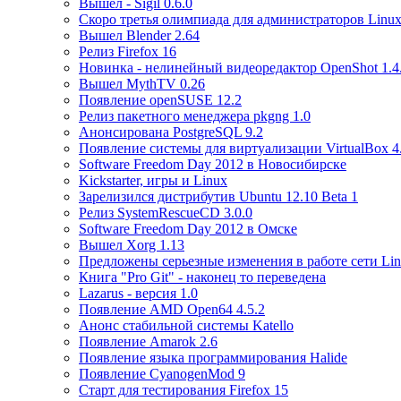
Вышел - Sigil 0.6.0
Скоро третья олимпиада для администраторов Linux
Вышел Blender 2.64
Релиз Firefox 16
Новинка - нелинейный видеоредактор OpenShot 1.4
Вышел MythTV 0.26
Появление openSUSE 12.2
Релиз пакетного менеджера pkgng 1.0
Анонсирована PostgreSQL 9.2
Появление системы для виртуализации VirtualBox 4.
Software Freedom Day 2012 в Новосибирске
Kickstarter, игры и Linux
Зарелизился дистрибутив Ubuntu 12.10 Beta 1
Релиз SystemRescueCD 3.0.0
Software Freedom Day 2012 в Омске
Вышел Xorg 1.13
Предложены серьезные изменения в работе сети Li
Книга "Pro Git" - наконец то переведена
Lazarus - версия 1.0
Появление AMD Open64 4.5.2
Анонс стабильной системы Katello
Появление Amarok 2.6
Появление языка программирования Halide
Появление CyanogenMod 9
Старт для тестирования Firefox 15