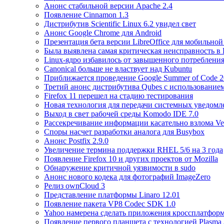
Анонс стабильной версии Apache 2.4
Появление Cinnamon 1.3
Дистрибутив Scientific Linux 6.2 увидел свет
Анонс Google Chrome для Android
Презентация бета версии LibreOffice для мобильно
Была выявлена самая критическая неисправность в
Linux-ядро избавилось от завышенного потреблени
Canonical больше не властвует над Kubuntu
Приближается проведение Google Summer of Code 
Третий анонс дистрибутива Qubes с использование
Firefox 11 перешел на стадию тестирования
Новая технология для передачи системных уведомле
Выход в свет рабочей среды Komodo IDE 7.0
Рассекречивание информации касательно взлома Ve
Споры насчет разработки аналога для Busybox
Анонс Postfix 2.9.0
Увеличение термина поддержки RHEL 5/6 на 3 года
Появление Firefox 10 и других проектов от Mozilla
Обнаружение критичной уязвимости в sudo
Анонс нового кодека для фотографий ImageZero
Релиз ownCloud 3
Представление платформы Linaro 12.01
Появление пакета VP8 Codec SDK 1.0
Yahoo намерена сделать приложения кроссплатфо
Появление первого планшета с технологией Plasma 