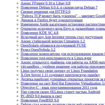
Анонс FFmpeg 0.10 и Libav 0.8
Появление Debian 6.0.4. и скорая пауза Debian 7
Свежие решения для HTTP/2.0
"Работа TCP может быть ускорена", - заверяет Googl
Движок в Firefox будет однопоточным
Намерения Apple касательно остановки распростра
Открытие исходного кода Enyo и дальнейшие план
Появление KDE SC 4.8
Исходный код App Inventor теперь стал доступным
Анонс стабильной версии Cinnamon 1.2
OpenSolaris обзавелся поддержкой FUSE
Релиз OpenNebula 3.2
Появление компилятора для использование языком 
Появление root-неисправности в Linux-ядре
Анонс открытого драйвера для работы на ARM-чип
virt-sandbox - удобное решение для работы приложе
Linux получил свою оценку от Linux Foundation
X.Org Server 1.11 содержит критическую ошибку
Десятка наиболее успешных открытых проектов за
Появление на свет Red Hat Enterprise Virtualization 3.
Objective-C - язык программирования 2011 года
Уже совсем скоро SELinux станет частью Android
PC-BSD 9.0 вышла в свет
Появление FreeBSD 9.0
Debian стал новым лидером среди веб-серверов для 