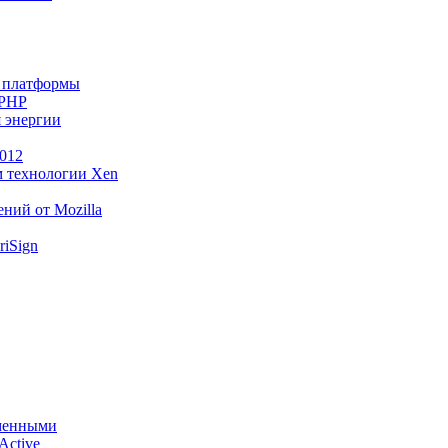
й платформы
 PHP
я энергии
2012
м технологии Xen
ний от Mozilla
riSign
рменными
Active