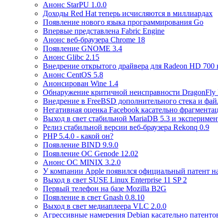
Анонс StarPU 1.0.0
Доходы Red Hat теперь исчисляются в миллиардах
Появление нового языка программирования Go
Впервые представлена Fabric Engine
Анонс веб-браузера Chrome 18
Появление GNOME 3.4
Анонс Glibc 2.15
Внедрение открытого драйвера для Radeon HD 70
Анонс CentOS 5.8
Анонсирован Wine 1.4
Обнаружение критичной неисправности DragonFly
Внедрение в FreeBSD дополнительного стека и фа
Негативная оценка Facebook касательно фрагмента
Выход в свет стабильной MariaDB 5.3 и эксперимен
Релиз стабильной версии веб-браузера Rekonq 0.9
PHP 5.4.0 - какой он?
Появление BIND 9.9.0
Появление ОС Genode 12.02
Анонс ОС MINIX 3.2.0
У компании Apple появился официальный патент на
Выход в свет SUSE Linux Enterprise 11 SP 2
Первый телефон на базе Mozilla B2G
Появление в свет Gnash 0.8.10
Выход в свет медиаплеера VLC 2.0.0
Агрессивные намерения Debian касательно патенто