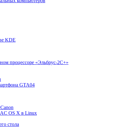
ональных компьютеров
ове KDE
нном процессоре «Эльбрус-2С+»
и
смартфона GTA04
 Canon
MAC OS X в Linux
его стола