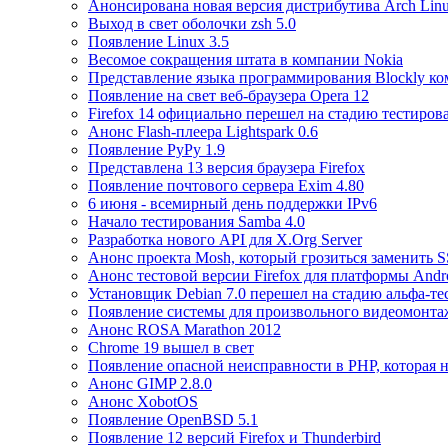
Анонсирована новая версия дистрибутива Arch Lin
Выход в свет оболочки zsh 5.0
Появление Linux 3.5
Весомое сокращения штата в компании Nokia
Представление языка программирования Blockly ко
Появление на свет веб-браузера Opera 12
Firefox 14 официально перешел на стадию тестиров
Анонс Flash-плеера Lightspark 0.6
Появление PyPy 1.9
Представлена 13 версия браузера Firefox
Появление почтового сервера Exim 4.80
6 июня - всемирный день поддержки IPv6
Начало тестирования Samba 4.0
Разработка нового API для X.Org Server
Анонс проекта Mosh, который грозиться заменить 
Анонс тестовой версии Firefox для платформы Andr
Установщик Debian 7.0 перешел на стадию альфа-те
Появление системы для произвольного видеомонтаж
Анонс ROSA Marathon 2012
Chrome 19 вышел в свет
Появление опасной неисправности в PHP, которая н
Анонс GIMP 2.8.0
Анонс XobotOS
Появление OpenBSD 5.1
Появление 12 версий Firefox и Thunderbird