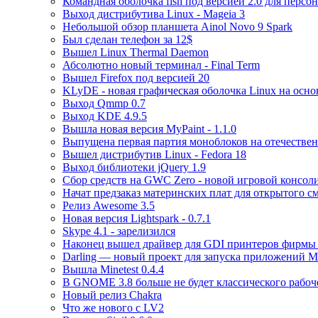
Командная оболочка fish под версией 2.0 для перс
Выход дистрибутива Linux - Mageia 3
Небольшой обзор планшета Ainol Novo 9 Spark
Был сделан телефон за 12$
Вышел Linux Thermal Daemon
Абсолютно новый терминал - Final Term
Вышел Firefox под версией 20
KLyDE - новая графическая оболочка Linux на осн
Выход Qmmp 0.7
Выход KDE 4.9.5
Вышла новая версия MyPaint - 1.1.0
Выпущена первая партия моноблоков на отечестве
Вышел дистрибутив Linux - Fedora 18
Выход библиотеки jQuery 1.9
Сбор средств на GWC Zero - новой игровой консол
Начат предзаказ материнских плат для открытого 
Релиз Awesome 3.5
Новая версия Lightspark - 0.7.1
Skype 4.1 - зарелизился
Наконец вышел драйвер для GDI принтеров фирмы
Darling — новый проект для запуска приложений 
Вышла Minetest 0.4.4
В GNOME 3.8 больше не будет классического рабоч
Новый релиз Chakra
Что же нового с LV2