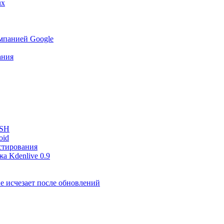
ux
мпанией Google
ания
SSH
oid
стирования
а Kdenlive 0.9
е исчезает после обновлений