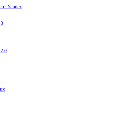
 от Yandex
.3
2.0
nux