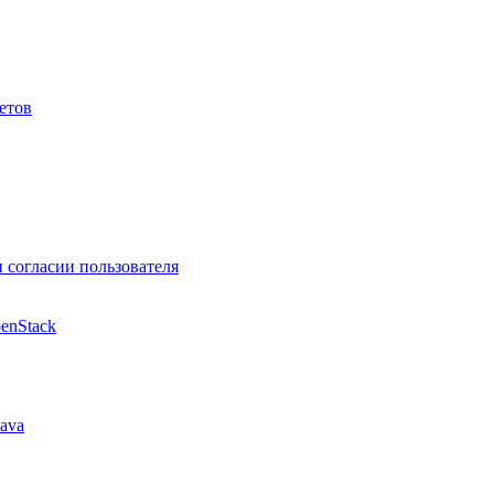
етов
и согласии пользователя
enStack
ava