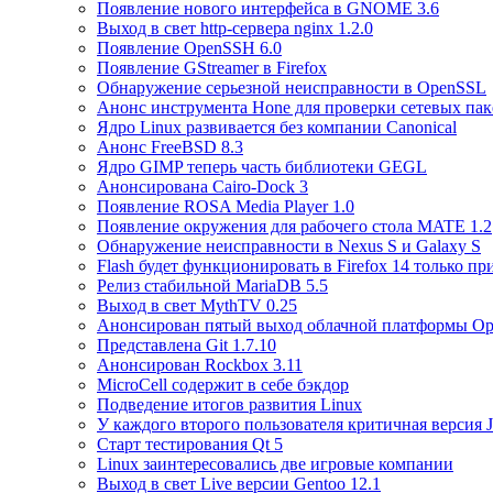
Появление нового интерфейса в GNOME 3.6
Выход в свет http-сервера nginx 1.2.0
Появление OpenSSH 6.0
Появление GStreamer в Firefox
Обнаружение серьезной неисправности в OpenSSL
Анонс инструмента Hone для проверки сетевых пак
Ядро Linux развивается без компании Canonical
Анонс FreeBSD 8.3
Ядро GIMP теперь часть библиотеки GEGL
Анонсирована Cairo-Dock 3
Появление ROSA Media Player 1.0
Появление окружения для рабочего стола MATE 1.2
Обнаружение неисправности в Nexus S и Galaxy S
Flash будет функционировать в Firefox 14 только пр
Релиз стабильной MariaDB 5.5
Выход в свет MythTV 0.25
Анонсирован пятый выход облачной платформы Op
Представлена Git 1.7.10
Анонсирован Rockbox 3.11
MicroCell содержит в себе бэкдор
Подведение итогов развития Linux
У каждого второго пользователя критичная версия J
Старт тестирования Qt 5
Linux заинтересовались две игровые компании
Выход в свет Live версии Gentoo 12.1